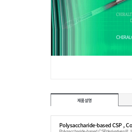
제품설명
Polysaccharide-based CSP , C
Polysaccharide-based CSPderivative