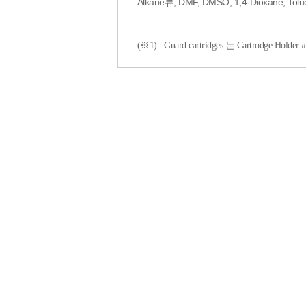
Alkane류, DMF, DMSO, 1,4-Dioxane, Tolue
(※1) : Guard cartridges 는 Cartrodge 