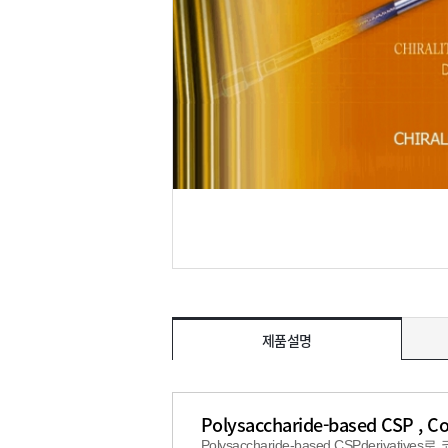
제품설명
Polysaccharide-based CSP , C
Polysaccharide-based CSPderiva